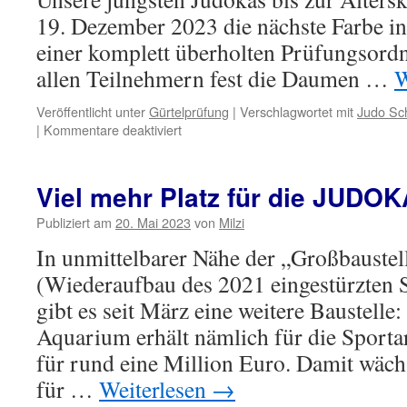
19. Dezember 2023 die nächste Farbe in
einer komplett überholten Prüfungsord
allen Teilnehmern fest die Daumen …
W
Veröffentlicht unter
Gürtelprüfung
|
Verschlagwortet mit
Judo Sc
für
|
Kommentare deaktiviert
🥋
Kyu-
Prüfung
Viel mehr Platz für die JUDOK
🥋
Publiziert am
20. Mai 2023
von
Milzi
In unmittelbarer Nähe der „Großbauste
(Wiederaufbau des 2021 eingestürzten 
gibt es seit März eine weitere Baustelle
Aquarium erhält nämlich für die Sporta
für rund eine Million Euro. Damit wächs
für …
Weiterlesen
→