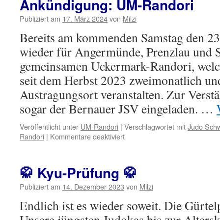
Ankündigung: UM-Randori
UM-
Randori
Publiziert am
17. März 2024
von
Milzi
im
Bereits am kommenden Samstag den 23.
neuen
Dojo
wieder für Angermünde, Prenzlau und
gemeinsamen Uckermark-Randori, welch
seit dem Herbst 2023 zweimonatlich u
Austragungsort veranstalten. Zur Verstä
sogar der Bernauer JSV eingeladen. …
Veröffentlicht unter
UM-Randori
|
Verschlagwortet mit
Judo Sch
für
Randori
|
Kommentare deaktiviert
Ankündigung:
UM-
Randori
🥋 Kyu-Prüfung 🥋
Publiziert am
14. Dezember 2023
von
Milzi
Endlich ist es wieder soweit. Die Gürte
Unsere jüngsten Judokas bis zur Alter