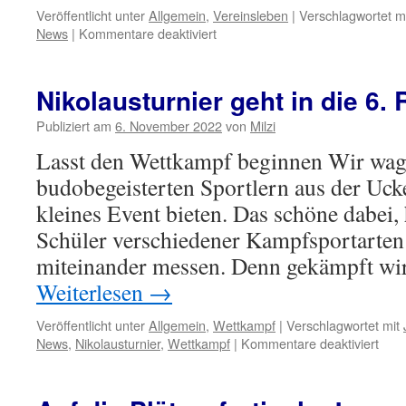
Veröffentlicht unter
Allgemein
,
Vereinsleben
|
Verschlagwortet m
für
News
|
Kommentare deaktiviert
Viel
mehr
Platz
Nikolausturnier geht in die 6.
für
die
Publiziert am
6. November 2022
von
Milzi
JUDOKA
Lasst den Wettkampf beginnen Wir wag
budobegeisterten Sportlern aus der Uck
kleines Event bieten. Das schöne dabei,
Schüler verschiedener Kampfsportarten
miteinander messen. Denn gekämpft w
Weiterlesen
→
Veröffentlicht unter
Allgemein
,
Wettkampf
|
Verschlagwortet mit
für
News
,
Nikolausturnier
,
Wettkampf
|
Kommentare deaktiviert
Niko
geht
in