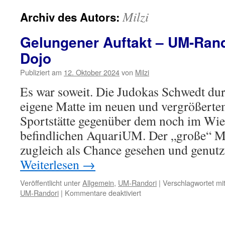
Milzi
Archiv des Autors:
Gelungener Auftakt – UM-Ran
Dojo
Publiziert am
12. Oktober 2024
von
Milzi
Es war soweit. Die Judokas Schwedt dur
eigene Matte im neuen und vergrößerte
Sportstätte gegenüber dem noch im Wi
befindlichen AquariUM. Der „große“ M
zugleich als Chance gesehen und genutz
Weiterlesen
→
Veröffentlicht unter
Allgemein
,
UM-Randori
|
Verschlagwortet mi
für
UM-Randori
|
Kommentare deaktiviert
Gelungener
Auftakt
–