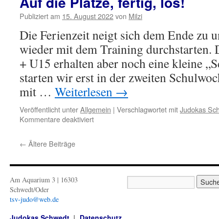
Auf die Plätze, fertig, los!
die
6.
Publiziert am
15. August 2022
von
Milzi
Run
Die Ferienzeit neigt sich dem Ende zu 
wieder mit dem Training durchstarten.
+ U15 erhalten aber noch eine kleine „S
starten wir erst in der zweiten Schulwo
mit …
Weiterlesen
→
Veröffentlicht unter
Allgemein
|
Verschlagwortet mit
Judokas Sc
für
Kommentare deaktiviert
Auf
die
←
Ältere Beiträge
Plätze,
fertig,
los!
Am Aquarium 3 | 16303
Schwedt/Oder
tsv-judo@web.de
Judokas Schwedt
Datenschutz