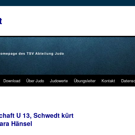
t
Download
Über Judo
Judowerte
Übungsleiter
Kontakt
Datens
haft U 13, Schwedt kürt
ara Hänsel