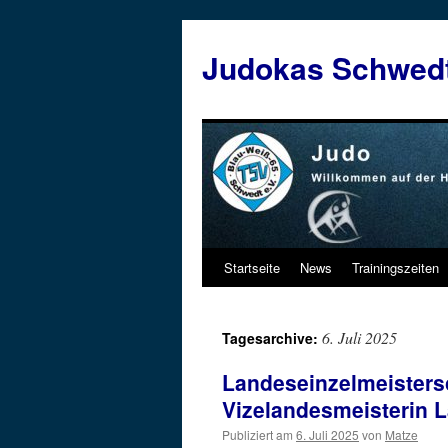
Judokas Schwed
Startseite
News
Trainingszeiten
Zum
Inhalt
6. Juli 2025
Tagesarchive:
springen
Landeseinzelmeistersc
Vizelandesmeisterin L
Publiziert am
6. Juli 2025
von
Matze