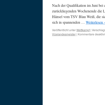
Nach der Qualifikation im Juni bei 
zurückliegenden Wochenende die La
Hänsel vom TSV Blau Weiß, die sich
sich in spannenden …
Weiterlesen
Veröffentlicht unter
Wettkampf
|
Verschlagw
Vizelandesmeister
|
Kommentare deaktivi