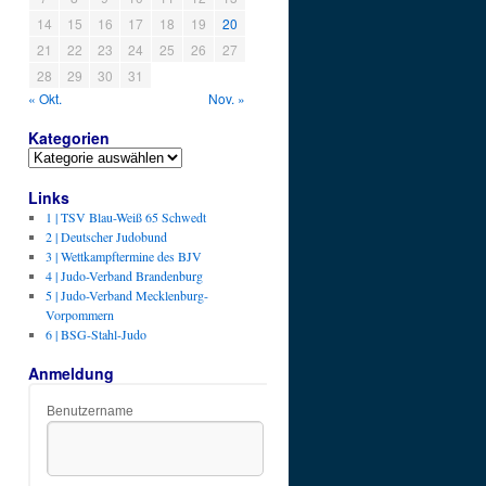
14
15
16
17
18
19
20
21
22
23
24
25
26
27
28
29
30
31
« Okt.
Nov. »
Kategorien
Kategorien
Links
1 | TSV Blau-Weiß 65 Schwedt
2 | Deutscher Judobund
3 | Wettkampftermine des BJV
4 | Judo-Verband Brandenburg
5 | Judo-Verband Mecklenburg-
Vorpommern
6 | BSG-Stahl-Judo
Anmeldung
Benutzername