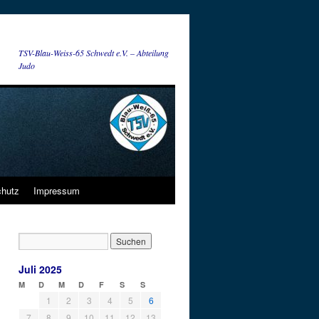
TSV-Blau-Weiss-65 Schwedt e.V. – Abteilung
Judo
chutz
Impressum
Juli 2025
M
D
M
D
F
S
S
1
2
3
4
5
6
7
8
9
10
11
12
13