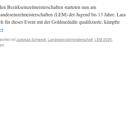
den Bezirkseinzelmeisterschaften starteten nun am
ndeseinzelmeisterschaften (LEM) der Jugend bis 13 Jahre. Lara
 für dieses Event mit der Goldmedaille qualifizierte, kämpfte
→
ortet mit
Judokas Schwedt
,
Landeseinzelmeisterschaft
,
LEM 2025
,
für
ert
Landeseinzelmeisterschaft
U
13,
Schwedt
kürt
Vizelandesmeisterin
Lara
Hänsel