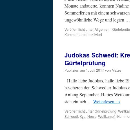
Monate andauerte, konnten Nadine 
Sommerferien mit einem schwarzen 
ungewöhnliche Wege und legten 
Veröffentlicht unter
Allgemein
,
Gürtelprüf
für
Kommentare deaktiviert
Neue
Danträger
im
Judokas Schwedt: Kre
Verein
begrüßt
Gürtelprüfung
Publiziert am
1. Juli 2017
von
Matze
Hallo liebe Judokas, hallo liebe 
bescheren den Schwedter Judokas e
Anfang September. Hartes Wettkamp
sich einfach …
Weiterlesen
→
Veröffentlicht unter
Gürtelprüfung
,
Wettka
Schwedt
,
Kyu
,
News
,
Wettkampf
|
Komment