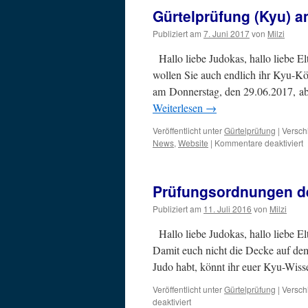
Gürtelprüfung (Kyu) a
Publiziert am
7. Juni 2017
von
Milzi
Hallo liebe Judokas, hallo liebe El
wollen Sie auch endlich ihr Kyu-K
am Donnerstag, den 29.06.2017, ab
Weiterlesen
→
Veröffentlicht unter
Gürtelprüfung
|
Versch
f
News
,
Website
|
Kommentare deaktiviert
G
(
Prüfungsordnungen de
2
Publiziert am
11. Juli 2016
von
Milzi
Hallo liebe Judokas, hallo liebe Elt
Damit euch nicht die Decke auf de
Judo habt, könnt ihr euer Kyu-Wi
Veröffentlicht unter
Gürtelprüfung
|
Versch
für
deaktiviert