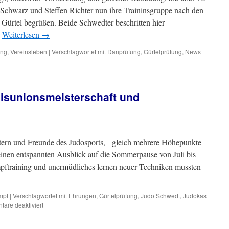
Schwarz und Steffen Richter nun ihre Traininsgruppe nach den
Gürtel begrüßen. Beide Schwedter beschritten hier
…
Weiterlesen
→
ung
,
Vereinsleben
|
Verschlagwortet mit
Danprüfung
,
Gürtelprüfung
,
News
|
isunionsmeisterschaft und
Eltern und Freunde des Judosports, gleich mehrere Höhepunkte
inen entspannten Ausblick auf die Sommerpause von Juli bis
ftraining und unermüdliches lernen neuer Techniken mussten
mpf
|
Verschlagwortet mit
Ehrungen
,
Gürtelprüfung
,
Judo Schwedt
,
Judokas
für
are deaktiviert
Judokas
Schwedt: