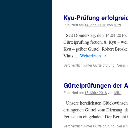
Prüfungsordnungen
des
Deutschen
Kyu-Prüfung erfolgrei
Judo-
Bund
Publiziert am
14. April 2016
von
Milzi
e.
V.
Seit Donnerstag, den 14.04.2016, k
Gürtelprüfung freuen. 8. Kyu – weiß
Kyu – gelber Gürtel: Robert Brösk
Vitus …
Weiterlesen
→
Veröffentlicht unter
Gürtelprüfung
|
Versch
Gürtelprüfungen der 
Publiziert am
15. März 2016
von
Milzi
Unsere herzlichsten Glückwünsche 
errungenen Gürtel vom Dienstag, d
Fernsehen eingeladen. Der Bericht
Veröffentlicht unter
Gürtelprüfung
|
Versch