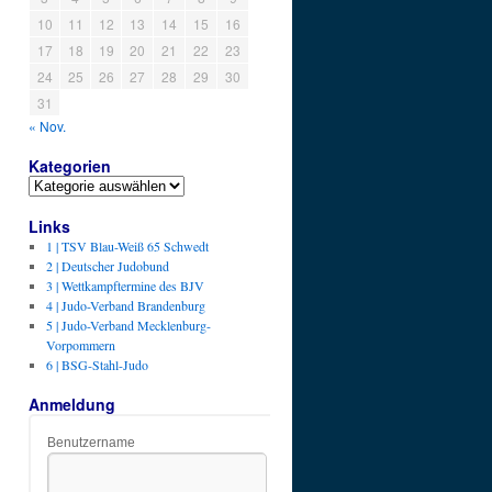
10
11
12
13
14
15
16
17
18
19
20
21
22
23
24
25
26
27
28
29
30
31
« Nov.
Kategorien
Kategorien
Links
1 | TSV Blau-Weiß 65 Schwedt
2 | Deutscher Judobund
3 | Wettkampftermine des BJV
4 | Judo-Verband Brandenburg
5 | Judo-Verband Mecklenburg-
Vorpommern
6 | BSG-Stahl-Judo
Anmeldung
Benutzername