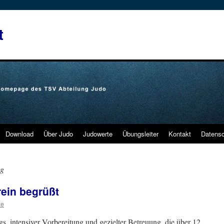
t
Download
Über Judo
Judowerte
Übungsleiter
Kontakt
Datens
ng
ein begrüßt
ze
s, intensiver Vorbereitung und gezielter Betreuung, die über 12