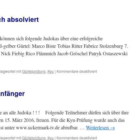
ch absolviert
önnen sich folgende Judokas über eine erfolgreiche
-gelber Gürtel: Marco Biste Tobias Ritter Fabrice Stolzenburg 7.
e Nick Fiebig Rico Flämmich Jacob Gröschel Patryk Ostaszewski
für
lagwortet mit
Gürtelprüfung
,
Kyu
|
Kommentare deaktiviert
Kyu-
Prüfung
erfolgreich
Anfänger
absolviert
an alle Judoka ! ! ! Folgende Teilnehmer dürfen sich über ihre
en 15. März 2016, freuen. Für die Kyu-Prüfung wurde auch das
 ist unter www.uckermark-tv.de abrufbar. …
Weiterlesen
→
für
lagwortet mit
Gürtelprüfung
,
Kyu
|
Kommentare deaktiviert