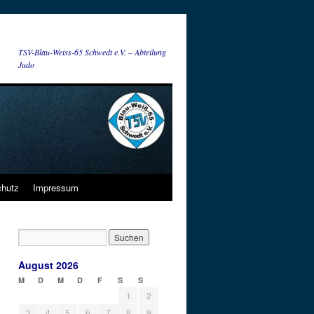
TSV-Blau-Weiss-65 Schwedt e.V. – Abteilung
Judo
chutz
Impressum
August 2026
M
D
M
D
F
S
S
1
2
3
4
5
6
7
8
9