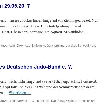
Kreisunionsmeisterschaft
m 29.06.2017
und
Gürtelprüfung
tern, unsere Judokas haben lange auf ein Ziel hingearbeitet. Nun
önnen unter Beweis stellen. Die Gürtelprüfungen werden
 16:30 Uhr in der Sporthalle Am AquariUM stattfinden. …
lagwortet mit
Download
,
Einladung
,
Gürtelprüfung
,
Judokas Schwedt
,
Kyu
,
ür
ürtelprüfung
Kyu)
am
s Deutschen Judo-Bund e. V.
9.06.2017
ern, nicht mehr lange und es startet die langersehnte Ferienzeit.
m Kopf fällt und hier auch während der Sommerpause Spaß am
ssen …
Weiterlesen
→
lagwortet mit
Download
,
Gürtelprüfung
,
Kyu
,
News
,
Website
|
Kommentare