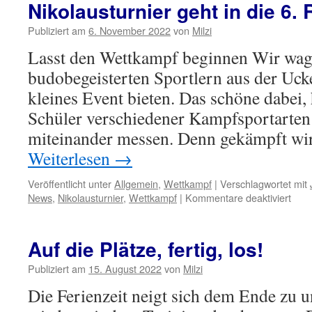
Platz
Nikolausturnier geht in die 6.
für
die
Publiziert am
6. November 2022
von
Milzi
JUDOKA
Lasst den Wettkampf beginnen Wir wag
budobegeisterten Sportlern aus der Uck
kleines Event bieten. Das schöne dabei,
Schüler verschiedener Kampfsportarten
miteinander messen. Denn gekämpft w
Weiterlesen
→
Veröffentlicht unter
Allgemein
,
Wettkampf
|
Verschlagwortet mit
für
News
,
Nikolausturnier
,
Wettkampf
|
Kommentare deaktiviert
Niko
geht
in
Auf die Plätze, fertig, los!
die
6.
Publiziert am
15. August 2022
von
Milzi
Run
Die Ferienzeit neigt sich dem Ende zu 