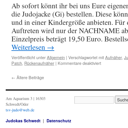
Ab sofort könnt ihr bei uns Eure eigen
die Judojacke (Gi) bestellen. Diese kön
und in einer Kindergröße anbieten. Für 
Auftreten wird nur der NACHNAME abg
Einzelpreis beträgt 19,50 Euro. Bestell
Weiterlesen
→
Veröffentlicht unter
Allgemein
|
Verschlagwortet mit
Aufnäher
,
J
für
Patch
,
Rückenaufnäher
|
Kommentare deaktiviert
Eigene
Rückenaufnäh
←
Ältere Beiträge
bestellen
Am Aquarium 3 | 16303
Schwedt/Oder
tsv-judo@web.de
Judokas Schwedt
Datenschutz