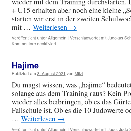
wieder mit dem Training durchstarten.
+ U15 erhalten aber noch eine kleine „S
starten wir erst in der zweiten Schulwo
mit …
Weiterlesen
→
Veröffentlicht unter
Allgemein
|
Verschlagwortet mit
Judokas Sc
für
Kommentare deaktiviert
Auf
die
Plätze,
Hajime
fertig,
los!
Publiziert am
8. August 2021
von
Milzi
Du magst wissen, was „hajime“ bedeutet?
solange aus dem Training raus? Kein Pr
wieder alles beibringen, ob es das Gürte
Fallschule ist. Ob es die 10 Judowerte o
…
Weiterlesen
→
Veröffentlicht unter
Allgemein
|
Verschlagwortet mit
Judo
,
Judo 