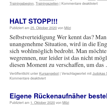
für
Trainingsbeginn
,
Trainingszeiten
|
Kommentare deaktiviert
Hajim
HALT STOPP!!!
Publiziert am
25. Oktober 2020
von
Milzi
Selbstverteidigung Wer kennt das? Man
unangenehme Situation, wird in die Eng
sich wohlmöglich bedroht. Man möchte 
wegrennen, nur leider ist das nicht mög
diesen Moment zu verschaffen, um da
Veröffentlicht unter
Kursangebot
|
Verschlagwortet mit
Judokas 
für
Kommentare deaktiviert
HALT
STOPP!!!
Eigene Rückenaufnäher beste
Publiziert am
1. Oktober 2020
von
Milzi