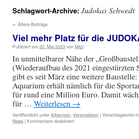
Judokas Schwedt
Schlagwort-Archive:
←
Ältere Beiträge
Viel mehr Platz für die JUDOK
Publiziert am
20. Mai 2023
von
Milzi
In unmittelbarer Nähe der „Großbauste
(Wiederaufbau des 2021 eingestürzten 
gibt es seit März eine weitere Baustelle
Aquarium erhält nämlich für die Sporta
für rund eine Million Euro. Damit wächs
für …
Weiterlesen
→
Veröffentlicht unter
Allgemein
,
Vereinsleben
|
Verschlagwortet m
für
News
|
Kommentare deaktiviert
Viel
mehr