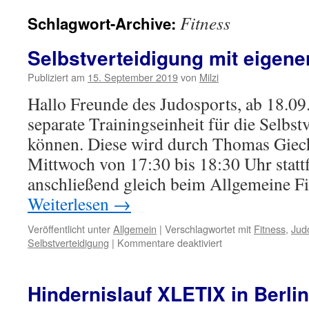
Fitness
Schlagwort-Archive:
Selbstverteidigung mit eigener
Publiziert am
15. September 2019
von
Milzi
Hallo Freunde des Judosports, ab 18.09
separate Trainingseinheit für die Selbst
können. Diese wird durch Thomas Giech
Mittwoch von 17:30 bis 18:30 Uhr stat
anschließend gleich beim Allgemeine F
Weiterlesen
→
Veröffentlicht unter
Allgemein
|
Verschlagwortet mit
Fitness
,
Jud
für
Selbstverteidigung
|
Kommentare deaktiviert
Selbstverteidigung
mit
eigener
Hindernislauf XLETIX in Berlin
Trainingszeit