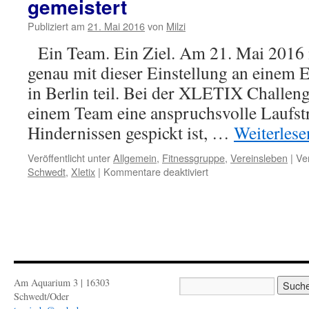
gemeistert
Publiziert am
21. Mai 2016
von
Milzi
Ein Team. Ein Ziel. Am 21. Mai 2016
genau mit dieser Einstellung an einem 
in Berlin teil. Bei der XLETIX Challen
einem Team eine anspruchsvolle Laufstr
Hindernissen gespickt ist, …
Weiterles
Veröffentlicht unter
Allgemein
,
Fitnessgruppe
,
Vereinsleben
|
Ve
für
Schwedt
,
Xletix
|
Kommentare deaktiviert
Hindernislauf
XLETIX
in
Berlin
erfolgreich
gemeistert
Am Aquarium 3 | 16303
Schwedt/Oder